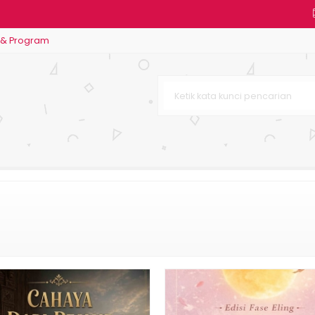
 & Program
wan Algoritma?
lam Kesulitan Pasti Ada Kemud
i
adik Realism (Sebagai Dasar P
is Makanan Ringan