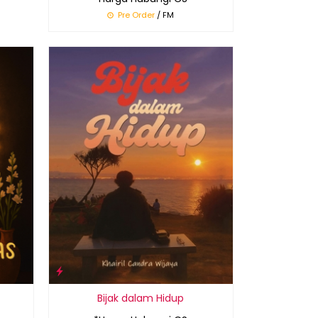
Pre Order
/ FM
Bijak dalam Hidup