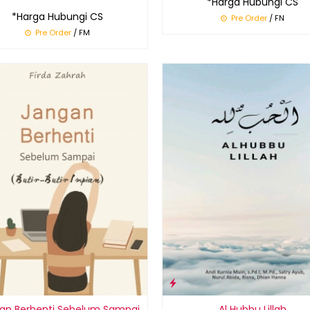
*Harga Hubungi CS
*Harga Hubungi CS
Pre Order
/ FN
Pre Order
/ FM
an Berhenti Sebelum Sampai
Al Hubbu Lillah