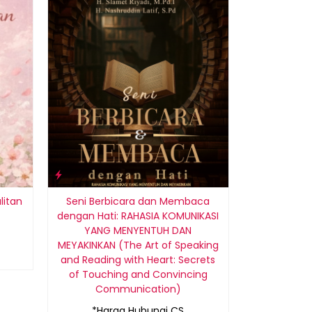
litan
Seni Berbicara dan Membaca
dengan Hati: RAHASIA KOMUNIKASI
YANG MENYENTUH DAN
MEYAKINKAN (The Art of Speaking
and Reading with Heart: Secrets
of Touching and Convincing
Communication)
*Harga Hubungi CS