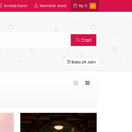
Kontak Kami
Member Area
Rp
0
0
Cari
Buka 24 Jam