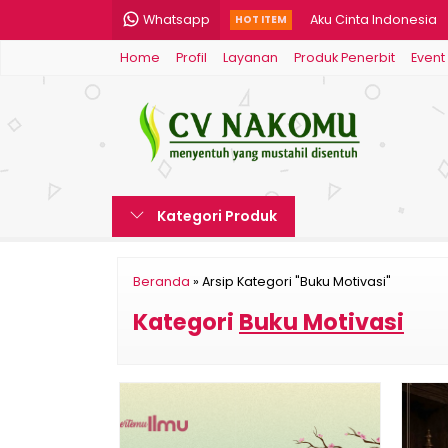
Whatsapp
Aku Cinta Indonesia
HOT ITEM
Home
Profil
Layanan
Produk Penerbit
Event
Beranikah Nabi Mela
Balung Kuning
(Edisi Fase Eling) Da
Usai Sebelum Dimula
Kategori Produk
Teori Integratif-Tetr
Kiat Jitu Sukses Bisn
Beranda
»
Arsip Kategori "Buku Motivasi"
Penerang Logika
Kategori
Buku Motivasi