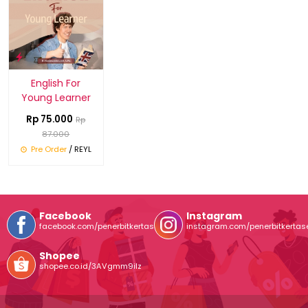
English For
Young Learner
Rp 75.000
Rp
87.000
Pre Order
/ REYL
Facebook
Instagram
facebook.com/penerbitkertasentuh
instagram.com/penerbitkertas
Shopee
shopee.co.id/3AVgmm9ilz