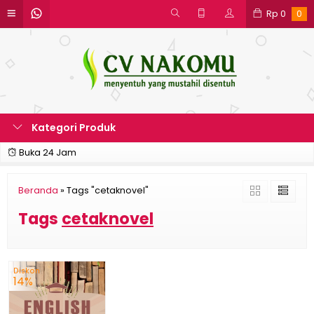
Rp
0
0
Kategori Produk
Buka 24 Jam
Beranda
»
Tags "cetaknovel"
Tags
cetaknovel
Diskon
14%