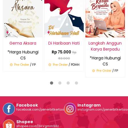
Gema Aksara
Di Haribaan Hati
Langkah Anggun
Karya Berpadu
*Harga Hubungi
Rp 75.000
Rp
CS
*Harga Hubungi
83.000
CS
Pre Order
/ FP
Pre Order
/ PDHH
Pre Order
/ FP
Facebook
Instagram
facebook.com/penerbitkertasentuh
instagram.com/penerbitkertas
Shopee
shopee.co.id/3AVgmm9ilz