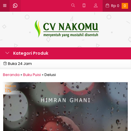
Rp
0
0
Kategori Produk
Buka 24 Jam
Beranda
»
Buku Puisi
»
Delusi
Diskon
11%