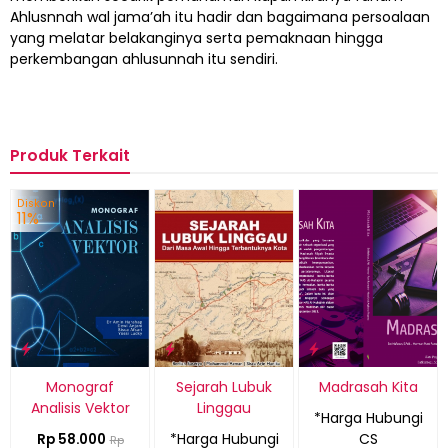
Ahlusnnah wal jama’ah itu hadir dan bagaimana persoalaan
yang melatar belakanginya serta pemaknaan hingga
perkembangan ahlusunnah itu sendiri.
Produk Terkait
Diskon
11%
Monograf
Sejarah Lubuk
Madrasah Kita
Analisis Vektor
Linggau
*Harga Hubungi
*Harga Hubungi
CS
Rp 58.000
Rp