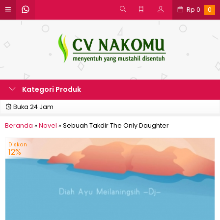
Rp
0
0
Kategori Produk
Buka 24 Jam
Beranda
»
Novel
»
Sebuah Takdir The Only Daughter
Diskon
12%