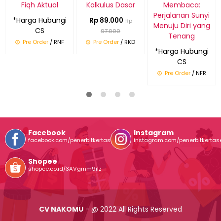
Fiqh Aktual
Kalkulus Dasar
Membaca:
Perjalanan Sunyi
*Harga Hubungi
Rp 89.000
Rp
Menuju Diri yang
CS
97.000
Tenang
Pre Order
/ RNF
Pre Order
/ RKD
*Harga Hubungi
CS
Pre Order
/ NFR
Facebook
Instagram
facebook.com/penerbitkertasentuh
instagram.com/penerbitkertas
Shopee
shopee.co.id/3AVgmm9ilz
CV NAKOMU
- @ 2022 All Rights Reserved