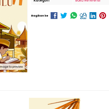
Kategori
Buku Referensi
Bagikan ke
 image to preview