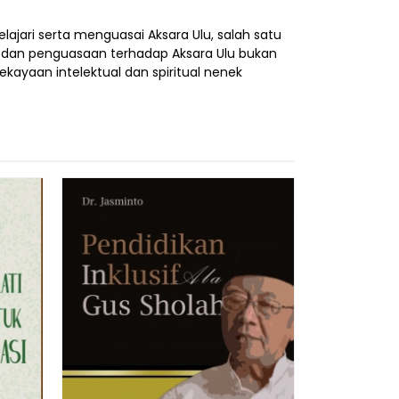
ari serta menguasai Aksara Ulu, salah satu
 dan penguasaan terhadap Aksara Ulu bukan
kayaan intelektual dan spiritual nenek
SISTEM PEN
KESEHA
*Har