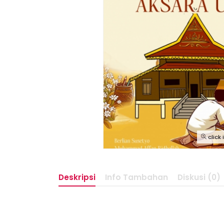
click
Deskripsi
Info Tambahan
Diskusi (0)