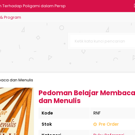
n Terhadap Poligami dalam Persp
 & Program
n Jaminan
standing
ul Fithri dan Idul Adlha
ang Indah
si Keperawatan
aca dan Menulis
Pedoman Belajar Membac
dan Menulis
Kode
RNF
Stok
Pre Order