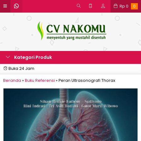
Rp
0
0
Kategori Produk
Buka 24 Jam
Beranda
»
Buku Referensi
»
Peran Ultrasonografi Thorax