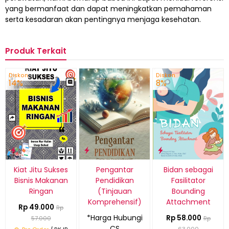
yang bermanfaat dan dapat meningkatkan pemahaman
serta kesadaran akan pentingnya menjaga kesehatan.
Produk Terkait
Diskon
Diskon
14%
8%
Kiat Jitu Sukses
Pengantar
Bidan sebagai
Bisnis Makanan
Pendidikan
Fasilitator
Ringan
(Tinjauan
Bounding
Komprehensif)
Attachment
Rp 49.000
Rp
*Harga Hubungi
Rp 58.000
57.000
Rp
CS
63.000