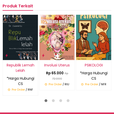
Produk Terkait
Diskon
10%
Republik Lemah
Involusi Uterus
PSIKOLOGI
Lelah
*Harga Hubungi
Rp 65.000
Rp
*Harga Hubungi
CS
72.000
CS
Pre Order
/ RIU
Pre Order
/ NFR
Pre Order
/ RNF