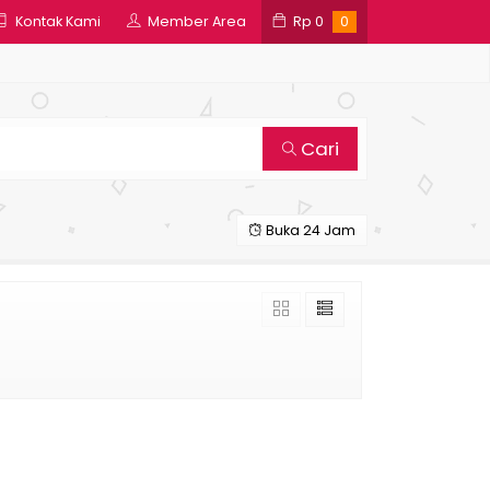
Kontak Kami
Member Area
Rp
0
0
Cari
Buka 24 Jam