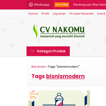
Whatsapp
Perempuan Pilar Kema
HOT ITEM
Home
Profil
Layanan
Produk Penerbit
Event
Aksara Rasa....
Joyou De' Espoir Delum
Konsep Pemikiran Tokoh
Bidan sebagai Fasilit
Kategori Produk
Spiritual Quotient da
Algoritma Pencarian Ci
Beranda
»
Tags "bisnismodern"
Tuhan Sebenarnya Aku
Tags
bisnismodern
Diskon
10%