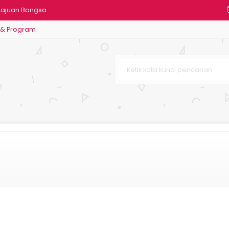
juan Bangsa....
 & Program
ire're....
 Teori Kritis....
ator Bounding Attachment....
lam Pendidikan Keluarga....
nta....
 Lelah Tapi Aku Masih Bertahan....