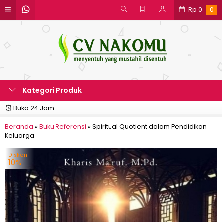
Rp
0
0
Kategori Produk
Buka 24 Jam
Beranda
»
Buku Referensi
»
Spiritual Quotient dalam Pendidikan
Keluarga
Diskon
10%