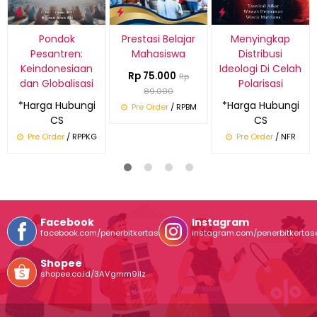
Pondok
Prestasi Belajar
Menyingkap
Pesantren:
Mahasiswa
Distribusi
Keindonesiaan
Ideologi Di Celah
Rp 75.000
Rp
dan Globalisasi
Polarisasi
89.000
*Harga Hubungi
*Harga Hubungi
Pre Order
/ RPBM
CS
CS
Pre Order
/ RPPKG
Pre Order
/ NFR
Facebook
Instagram
facebook.com/penerbitkertasentuh
instagram.com/penerbitkertas
Shopee
shopee.co.id/3AVgmm9ilz