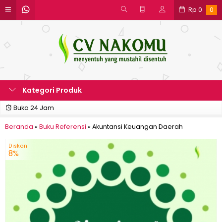
Rp
0
0
Kategori Produk
Buka 24 Jam
Beranda
»
Buku Referensi
»
Akuntansi Keuangan Daerah
Diskon
8%