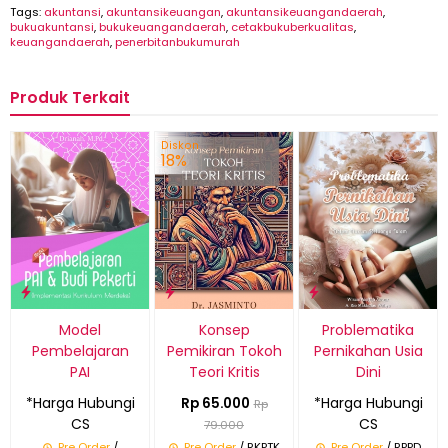
Tags:
akuntansi
,
akuntansikeuangan
,
akuntansikeuangandaerah
,
bukuakuntansi
,
bukukeuangandaerah
,
cetakbukuberkualitas
,
keuangandaerah
,
penerbitanbukumurah
Produk Terkait
Diskon
18%
Model
Konsep
Problematika
Pembelajaran
Pemikiran Tokoh
Pernikahan Usia
PAI
Teori Kritis
Dini
*Harga Hubungi
*Harga Hubungi
Rp 65.000
Rp
CS
CS
79.000
Pre Order
/
Pre Order
/ RKPTK
Pre Order
/ RPPD