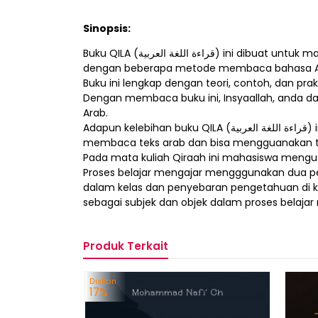
Sinopsis:
Buku QILA (قراءة اللغة العربية) ini dibuat untuk mata kuliah Qiraah (Membaca) di Program Studi Pendidikan Bahasa Arab di semua Universitas. Buku ini juga hadir
dengan beberapa metode membaca bahasa Ar
Buku ini lengkap dengan teori, contoh, dan p
Dengan membaca buku ini, Insyaallah, anda 
Arab.
Adapun kelebihan buku QILA (قراءة اللغة العربية) ini yaitu adanya metode-metode membaca dari berbagai teori, sehingga mahasiswa tidak kesulitan
membaca teks arab dan bisa mengguanakan te
Pada mata kuliah Qiraah ini mahasiswa meng
Proses belajar mengajar mengggunakan dua pen
dalam kelas dan penyebaran pengetahuan di ko
sebagai subjek dan objek dalam proses belajar 
Produk Terkait
Diskon
17%