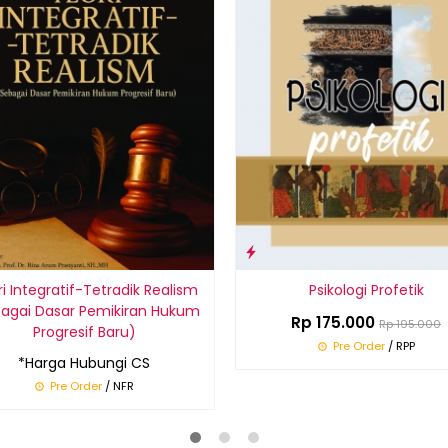
i Integratif-Tetradik Realism
Psikologi Profetik
agai Dasar Pemikiran Hukum
Rp 175.000
Rp 195.000
Progresif Baru)
Pre Order
/ RPP
*Harga Hubungi CS
Pre Order
/ NFR