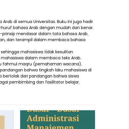
huruf bahasa Arab dengan mudah dan benar.
-prinsip mendasar dalam tata bahasa Arab.
uran, dan terampil dalam membaca bahasa
ng mahasiswa dalam membaca teks Arab.
aitu fahmul maqru (pemahaman wacana).
i pandangan bahwa tingkah laku mahasiswa di
a bertolak dari pandangan bahwa siswa
gai pembimbing dan fasilitator belajar.
Diskon
Teori Berb
13%