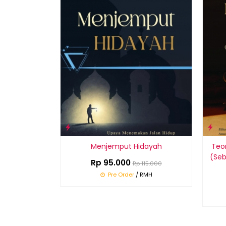
Menjemput Hidayah
Teor
(Seb
Rp 95.000
Rp 115.000
Pre Order
/ RMH