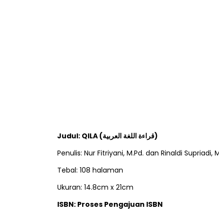
Judul: QILA (قراءة اللغة العربية)
Penulis: Nur Fitriyani, M.Pd. dan Rinaldi Supriadi, 
Tebal: 108 halaman
Ukuran: 14.8cm x 21cm
ISBN: Proses Pengajuan ISBN