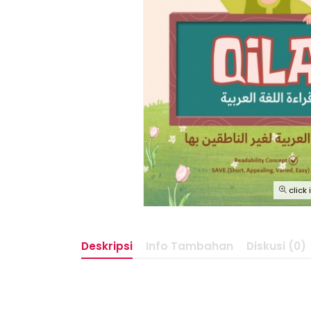
click
Deskripsi
Info Tambahan
Diskusi (0)