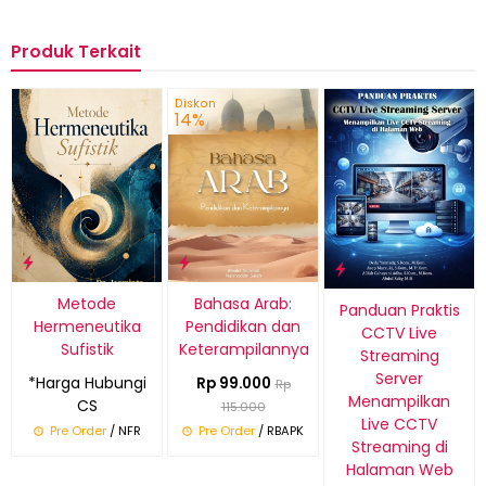
Produk Terkait
Diskon
14%
Metode
Bahasa Arab:
Panduan Praktis
Hermeneutika
Pendidikan dan
CCTV Live
Sufistik
Keterampilannya
Streaming
Server
*Harga Hubungi
Rp 99.000
Rp
Menampilkan
CS
115.000
Live CCTV
Pre Order
/ NFR
Pre Order
/ RBAPK
Streaming di
Halaman Web