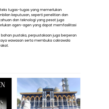
onteks tugas-tugas yang memerlukan
ilan keputusan, seperti penelitian dan
huan dan teknologi yang pesat juga
erlukan agen-agen yang dapat memfasilitasi
n bahan pustaka, perpustakaan juga berperan
rkaya wawasan serta membuka cakrawala
akat.
Sereni [
*Har