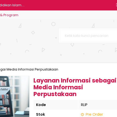
dikan Islam....
 & Program
kan dan Keterampilannya....
 Belajar....
.
onesia....
bagai Media Informasi Perpusta....
pektrum Autisme pada Anak dan K....
gai Media Informasi Perpustakaan
Layanan Informasi sebagai
Media Informasi
Perpustakaan
Kode
RLIP
Stok
Pre Order