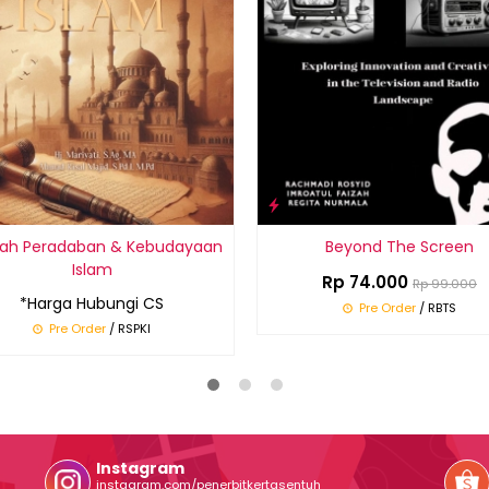
rah Peradaban & Kebudayaan
Beyond The Screen
Islam
Rp 74.000
Rp 99.000
*Harga Hubungi CS
Pre Order
/ RBTS
Pre Order
/ RSPKI
Instagram
instagram.com/penerbitkertasentuh