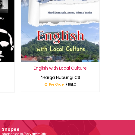
English with Local Culture
*Harga Hubungi CS
Pre Order
/ RELC
Shopee
shopee.co.id/3AVgmm9ilz