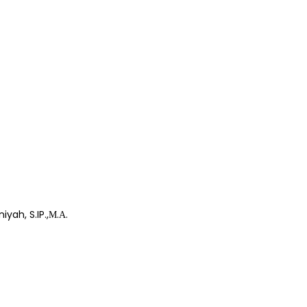
iyah, S.IP.,Μ.Α.