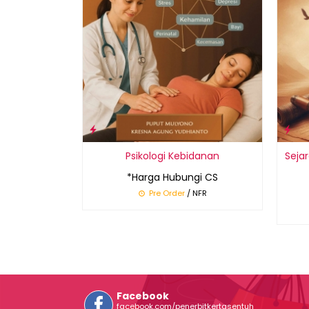
Psikologi Kebidanan
Seja
*Harga Hubungi CS
Pre Order
/ NFR
Facebook
facebook.com/penerbitkertasentuh