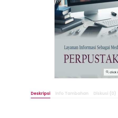
click
Deskripsi
Info Tambahan
Diskusi (0)