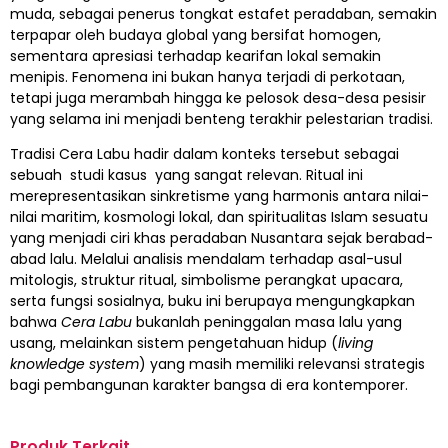
muda, sebagai penerus tongkat estafet peradaban, semakin
terpapar oleh budaya global yang bersifat homogen,
sementara apresiasi terhadap kearifan lokal semakin
menipis. Fenomena ini bukan hanya terjadi di perkotaan,
tetapi juga merambah hingga ke pelosok desa-desa pesisir
yang selama ini menjadi benteng terakhir pelestarian tradisi.
Tradisi Cera Labu hadir dalam konteks tersebut sebagai
sebuah studi kasus yang sangat relevan. Ritual ini
merepresentasikan sinkretisme yang harmonis antara nilai-
nilai maritim, kosmologi lokal, dan spiritualitas Islam sesuatu
yang menjadi ciri khas peradaban Nusantara sejak berabad-
abad lalu. Melalui analisis mendalam terhadap asal-usul
mitologis, struktur ritual, simbolisme perangkat upacara,
serta fungsi sosialnya, buku ini berupaya mengungkapkan
bahwa
Cera Labu
bukanlah peninggalan masa lalu yang
usang, melainkan sistem pengetahuan hidup (
living
knowledge system
) yang masih memiliki relevansi strategis
bagi pembangunan karakter bangsa di era kontemporer.
Produk Terkait