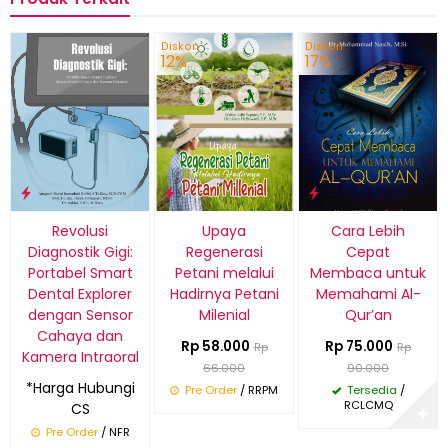
Diskon
Diskon
12%
17%
Revolusi
Upaya
Cara Lebih
Diagnostik Gigi:
Regenerasi
Cepat
Portabel Smart
Petani melalui
Membaca untuk
Dental Explorer
Hadirnya Petani
Memahami Al-
dengan Sensor
Milenial
Qur’an
Cahaya dan
Rp 58.000
Rp 75.000
Rp
Rp
Kamera Intraoral
66.000
90.000
*Harga Hubungi
Pre Order
/ RRPM
Tersedia
/
RCLCMQ
CS
✚
Pre Order
/ NFR