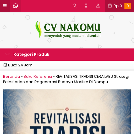
Rp
0
0
Kategori Produk
Buka 24 Jam
Beranda
»
Buku Referensi
»
REVITALISASI TRADISI CERA LABU Strategi
Pelestarian dan Regenerasi Budaya Maritim Di Dompu