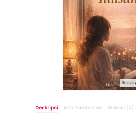
click
Deskripsi
Info Tambahan
Diskusi (0)