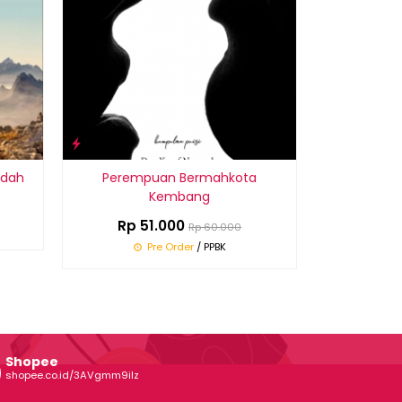
ndah
Perempuan Bermahkota
Kembang
Rp 51.000
Rp 60.000
Pre Order
/ PPBK
Shopee
shopee.co.id/3AVgmm9ilz