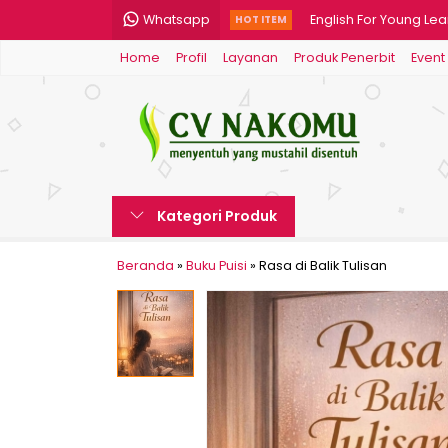
Whatsapp
English For Young Lea
HOT ITEM
Home
Profil
Layanan
Produk Penerbit
Event
Kumpulan Permainan 
Ilmu Mantiq
Petuah Tak Bertuan
Perempuan Rumit
Kategori Produk
Kepemimpinan Kepal
Bahasa Arab: Pendid
Beranda
»
Buku Puisi
»
Rasa di Balik Tulisan
Memberi Kabar pada 