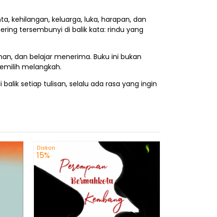
 kehilangan, keluarga, luka, harapan, dan
ring tersembunyi di balik kata: rindu yang
ahan, dan belajar menerima. Buku ini bukan
memilih melangkah.
ik setiap tulisan, selalu ada rasa yang ingin
Diskon
Diskon
Ke
15%
13%
Rp 6