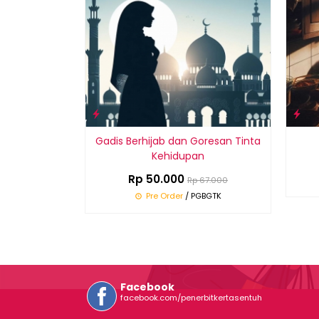
Gadis Berhijab dan Goresan Tinta
Kehidupan
Rp 50.000
Rp 67.000
Pre Order
/ PGBGTK
Facebook
facebook.com/penerbitkertasentuh