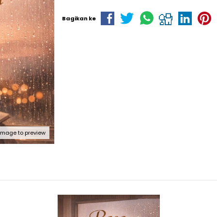
Bagikan ke
 image to preview