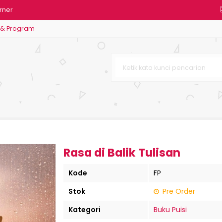
rner
 & Program
Kecil
a Sekolah dalam Meningkatkan Kin
ikan dan Keterampilannya
Lintas Bumi
Rasa di Balik Tulisan
Kode
FP
Stok
Pre Order
Kategori
Buku Puisi