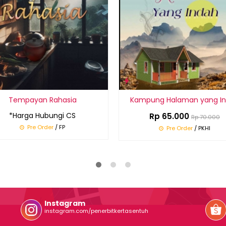
Tempayan Rahasia
Kampung Halaman yang I
*Harga Hubungi CS
Rp 65.000
Rp 70.000
Pre Order
/ FP
Pre Order
/ PKHI
Instagram
instagram.com/penerbitkertasentuh