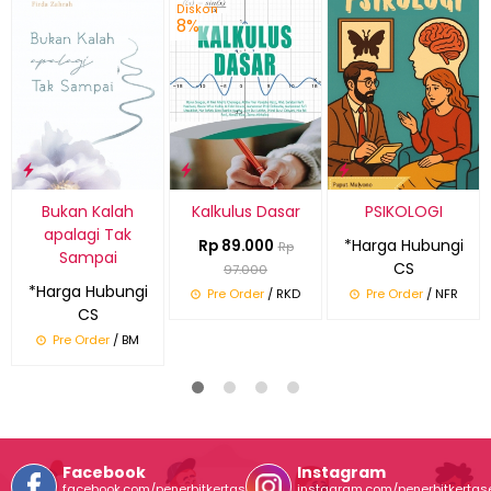
Diskon
8%
Bukan Kalah
Kalkulus Dasar
PSIKOLOGI
apalagi Tak
*Harga Hubungi
Rp 89.000
Rp
Sampai
CS
97.000
*Harga Hubungi
Pre Order
/ RKD
Pre Order
/ NFR
CS
Pre Order
/ BM
Facebook
Instagram
facebook.com/penerbitkertasentuh
instagram.com/penerbitkertas