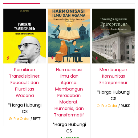
Pemikiran
Harmonisasi
Membangun
Transdisipliner:
Ilmu dan
Komunitas
Foucault dan
Agama:
Entrepreneur
Pluralitas
Membangun
*Harga Hubungi
Wacana
Peradaban
CS
Moderat,
*Harga Hubungi
Pre Order
/ RMKE
Humanis, dan
CS
Transformatif
Pre Order
/ RPTF
*Harga Hubungi
CS
Tersedia