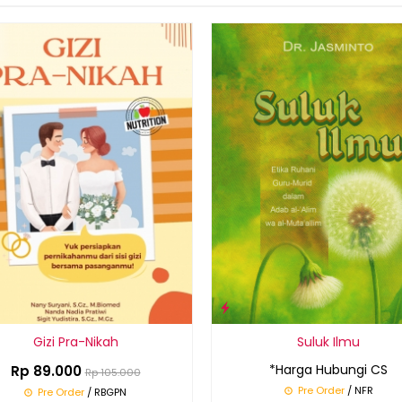
Gizi Pra-Nikah
Suluk Ilmu
*Harga Hubungi CS
Rp 89.000
Rp 105.000
Pre Order
/ NFR
Pre Order
/ RBGPN