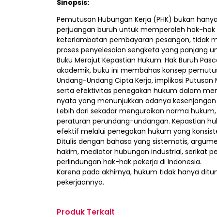
Sinopsis:
Pemutusan Hubungan Kerja (PHK) bukan hanya m
perjuangan buruh untuk memperoleh hak-hak no
keterlambatan pembayaran pesangon, tidak m
proses penyelesaian sengketa yang panjang u
Buku Merajut Kepastian Hukum: Hak Buruh Pasca
akademik, buku ini membahas konsep pemutusa
Undang-Undang Cipta Kerja, implikasi Putusan
serta efektivitas penegakan hukum dalam menj
nyata yang menunjukkan adanya kesenjangan 
Lebih dari sekadar menguraikan norma hukum
peraturan perundang-undangan. Kepastian huku
efektif melalui penegakan hukum yang konsiste
Ditulis dengan bahasa yang sistematis, argume
hakim, mediator hubungan industrial, serikat
perlindungan hak-hak pekerja di Indonesia.
Karena pada akhirnya, hukum tidak hanya ditu
pekerjaannya.
Produk Terkait