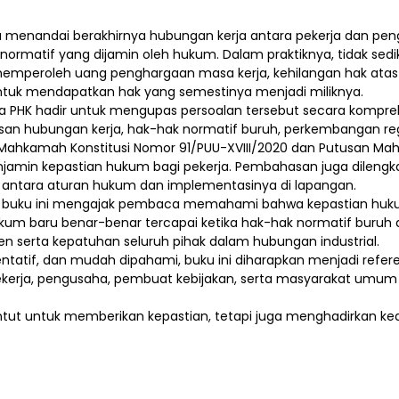
enandai berakhirnya hubungan kerja antara pekerja dan pengus
rmatif yang dijamin oleh hukum. Dalam praktiknya, tidak sed
emperoleh uang penghargaan masa kerja, kehilangan hak atas
ntuk mendapatkan hak yang semestinya menjadi miliknya.
 PHK hadir untuk mengupas persoalan tersebut secara komprehen
n hubungan kerja, hak-hak normatif buruh, perkembangan reg
 Mahkamah Konstitusi Nomor 91/PUU-XVIII/2020 dan Putusan Ma
amin kepastian hukum bagi pekerja. Pembahasan juga dilengkap
antara aturan hukum dan implementasinya di lapangan.
, buku ini mengajak pembaca memahami bahwa kepastian huku
m baru benar-benar tercapai ketika hak-hak normatif buruh da
n serta kepatuhan seluruh pihak dalam hubungan industrial.
ntatif, dan mudah dipahami, buku ini diharapkan menjadi refere
 pekerja, pengusaha, pembuat kebijakan, serta masyarakat umum
ntut untuk memberikan kepastian, tetapi juga menghadirkan kea