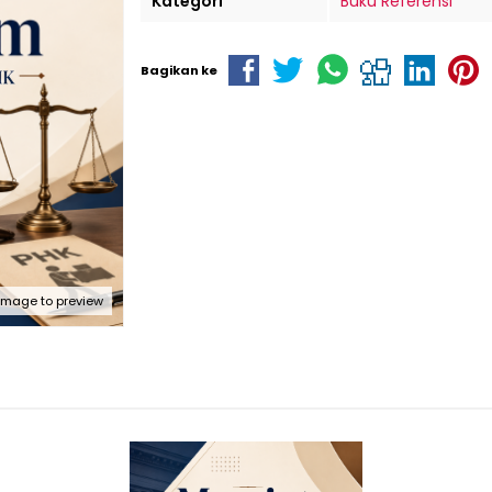
Kategori
Buku Referensi
Bagikan ke
 image to preview