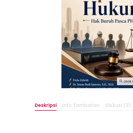
click
Deskripsi
Info Tambahan
Diskusi (0)