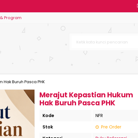
 & Program
 Solusi Cerdas Membangun Usaha
ONESIA DALAM RITUAL HALALBIHAL
gah: Menelusuri Warisan Gastron
ahuan Dasar Tata Busana)
m Hak Buruh Pasca PHK
kan Hukum di Indonesia Dalam Pe
Merajut Kepastian Hukum
Hak Buruh Pasca PHK
Kode
NFR
Stok
Pre Order