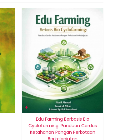
Diskon
Manajemen
15%
Menghidup
Rp 5
P
Edu Farming Berbasis Bio
Cyclofarming: Panduan Cerdas
Ketahanan Pangan Perkotaan
Berkelanjutan