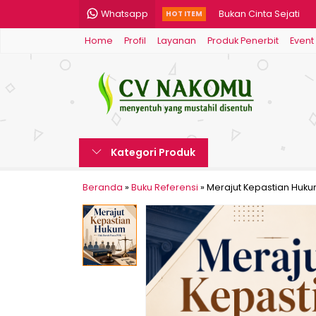
Whatsapp
Bukan Cinta Sejati
HOT ITEM
Home
Profil
Layanan
Produk Penerbit
Event
Siluet
Strategi Pemasaran
MENEMUKAN WAJAH IND
Jejak Rasa Jawa Ten
Kategori Produk
Teknik Menulis Kreatif
Tata Busana (Penget
Beranda
»
Buku Referensi
»
Merajut Kepastian Huku
Problematika Penega