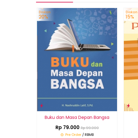
Diskon
Diskon
20%
15%
Buku dan Masa Depan Bangsa
Rp 79.000
Rp 99.000
Pre Order
/ RBMB