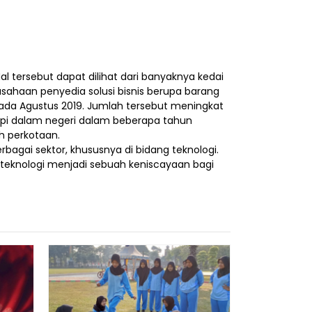
tersebut dapat dilihat dari banyaknya kedai
erusahaan penyedia solusi bisnis berupa barang
ia pada Agustus 2019. Jumlah tersebut meningkat
 kopi dalam negeri dalam beberapa tahun
ah perkotaan.
bagai sektor, khususnya di bidang teknologi.
 teknologi menjadi sebuah keniscayaan bagi
Harmonisa
Membangun
Humanis,
*Har