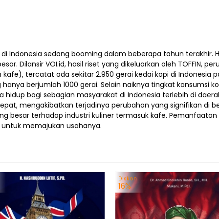
Indonesia sedang booming dalam beberapa tahun terakhir. Hal 
sar. Dilansir VOI.id, hasil riset yang dikeluarkan oleh TOFFIN, p
an kafe), tercatat ada sekitar 2.950 gerai kedai kopi di Indones
ng hanya berjumlah 1000 gerai. Selain naiknya tingkat konsumsi
ya hidup bagi sebagian masyarakat di Indonesia terlebih di daer
pat, mengakibatkan terjadinya perubahan yang signifikan di ber
g besar terhadap industri kuliner termasuk kafe. Pemanfaatan
i untuk memajukan usahanya.
Diskon
16%