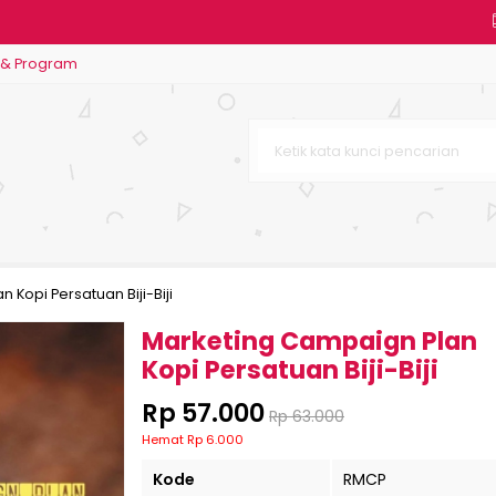
 & Program
idikan Islam
 Bio Cyclofarming: Panduan Cer
si Keperawatan
s Dunia Percintaan
k Guru
 Kopi Persatuan Biji-Biji
itas
Marketing Campaign Plan
Kopi Persatuan Biji-Biji
Rp 57.000
Rp 63.000
Hemat Rp 6.000
Kode
RMCP