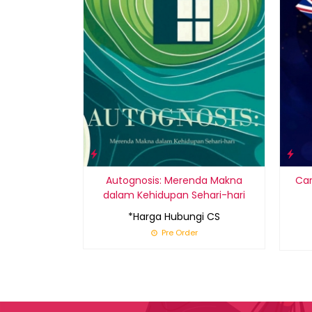
Autognosis: Merenda Makna
Car
dalam Kehidupan Sehari-hari
*Harga Hubungi CS
Pre Order