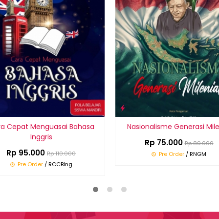
a Cepat Menguasai Bahasa
Nasionalisme Generasi Mile
Inggris
Rp 75.000
Rp 89.000
Rp 95.000
Rp 110.000
Pre Order
/ RNGM
Pre Order
/ RCCBIng