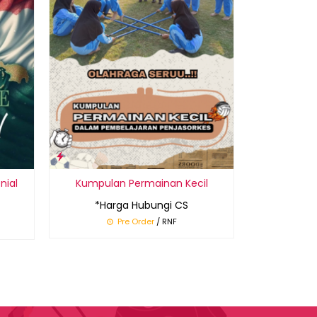
nial
Kumpulan Permainan Kecil
*Harga Hubungi CS
Pre Order
/ RNF