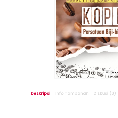
click
Deskripsi
Info Tambahan
Diskusi (0)